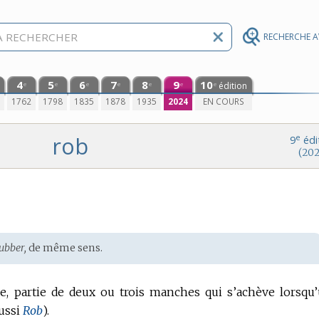
RECHERCHE 
4
5
6
7
8
9
10
édition
e
e
e
e
e
e
e
0
1762
1798
1835
1878
1935
2024
EN COURS
rob
e
9
édi
(202
ubber,
de même sens.
e, partie de deux ou trois manches qui s’achève lorsqu
aussi
Rob
).