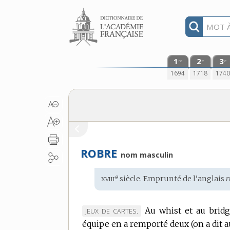
Aller au contenu
1
2
3
re
e
e
1694
1718
174
ROBRE
nom masculin
xviii
e
Étymologie
siècle. Emprunté de l’
anglais
r
:
Au whist et au bridg
MARQUE
JEUX DE CARTES.
équipe en a remporté deux (on a dit 
DE