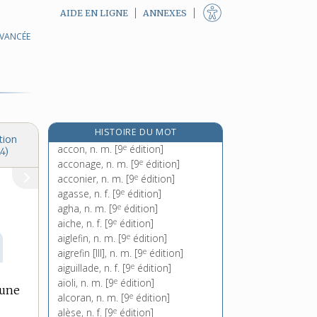
AIDE EN LIGNE
ANNEXES
AVANCÉE
HISTOIRE DU MOT
tion
e
accon, n. m.
[9
édition]
4)
e
acconage, n. m.
[9
édition]
e
acconier, n. m.
[9
édition]
e
agasse, n. f.
[9
édition]
e
agha, n. m.
[9
édition]
e
aiche, n. f.
[9
édition]
e
aiglefin, n. m.
[9
édition]
e
aigrefin [III], n. m.
[9
édition]
e
aiguillade, n. f.
[9
édition]
e
aïoli, n. m.
[9
édition]
’une
e
alcoran, n. m.
[9
édition]
e
alèse, n. f.
[9
édition]