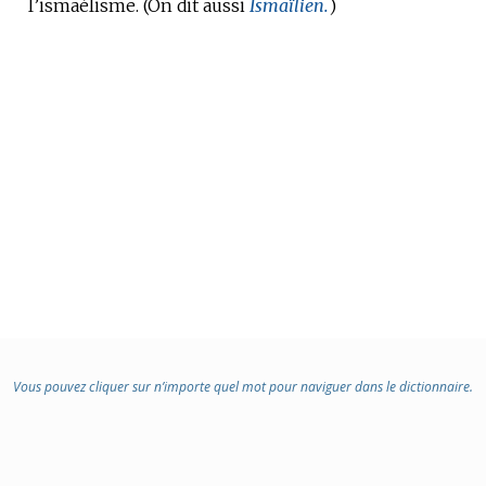
l’ismaélisme.
:
(On dit aussi
Ismaïlien.
)
Vous pouvez cliquer sur n’importe quel mot pour naviguer dans le dictionnaire.