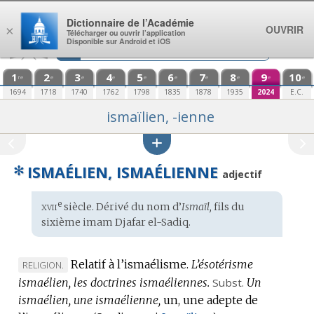
Aller au contenu
Dictionnaire de l’Académie
OUVRIR
×
Télécharger ou ouvrir l’application
Disponible sur Android et iOS
1
2
3
4
5
6
7
8
9
10
re
e
e
e
e
e
e
e
e
e
1694
1718
1740
1762
1798
1835
1878
1935
2024
E.C.
ismaïlien, -ienne
✻
ISMAÉLIEN, ISMAÉLIENNE
adjectif
xvii
e
Étymologie
siècle. Dérivé du
nom
d’
Ismaïl,
fils du
:
sixième imam Djafar el-Sadiq.
Relatif à l’ismaélisme.
L’ésotérisme
MARQUE
RELIGION.
ismaélien, les doctrines ismaéliennes.
DE
Subst.
Un
ismaélien, une ismaélienne,
DOMAINE
un, une adepte de