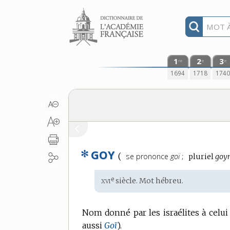
Aller au contenu
1
2
3
re
e
e
1694
1718
174
✻
GOY
Prononciation
(
se prononce
goï
;
pluriel
goy
:
xvi
e
Étymologie
siècle. Mot
hébreu
.
:
Nom donné par les israélites à celui q
aussi
Goï
).