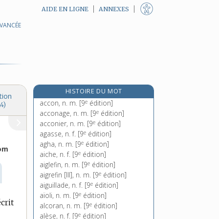
AIDE EN LIGNE
ANNEXES
AVANCÉE
HISTOIRE DU MOT
tion
e
accon, n. m.
[9
édition]
4)
e
acconage, n. m.
[9
édition]
e
acconier, n. m.
[9
édition]
e
agasse, n. f.
[9
édition]
e
agha, n. m.
[9
édition]
om
e
aiche, n. f.
[9
édition]
e
aiglefin, n. m.
[9
édition]
e
aigrefin [III], n. m.
[9
édition]
e
aiguillade, n. f.
[9
édition]
e
aïoli, n. m.
[9
édition]
crit
e
alcoran, n. m.
[9
édition]
e
alèse, n. f.
[9
édition]