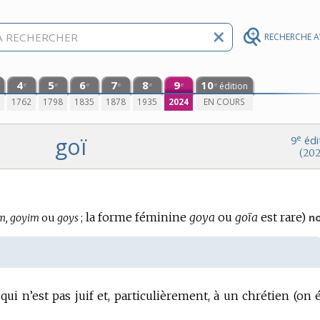
RECHERCHE 
4
5
6
7
8
9
10
édition
e
e
e
e
e
e
e
0
1762
1798
1835
1878
1935
2024
EN COURS
goï
e
9
édi
(202
la forme féminine
goya
ou
goïa
est rare)
n
m, goyim
ou
goys
;
ui n’est pas juif et, particulièrement, à un chrétien (on é